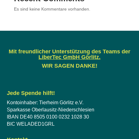
Es sind keine Kommentare vorhanden.
Mit freundlicher Unterstützung des Teams der
LiberTec GmbH Görlitz
.
WIR SAGEN DANKE!
Jede Spende hilft!
Kontoinhaber: Tierheim Görlitz e.V.
Sparkasse Oberlausitz-Niederschlesien
IBAN DE40 8505 0100 0232 1028 30
BIC WELADED1GRL