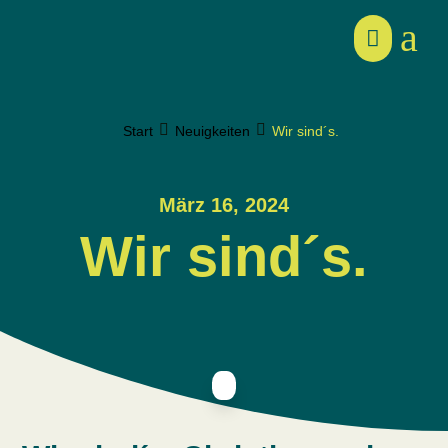
a



Start
Neuigkeiten
Wir sind´s.
März 16, 2024
Wir sind´s.